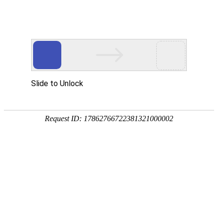
武汉华中威盛科技有限公司主营
武汉安防监控工程
、
网络维护维修
、
监控
网站首页
关于我们
产品中心
服务项
热门搜索：
武汉监控安装
资料下载