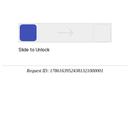
武汉华中威盛科技有限公司主营
武汉安防监控工程
、
网络维护维修
、
监控
网站首页
关于我们
产品中心
服务项
热门搜索：
武汉监控安装
资料下载