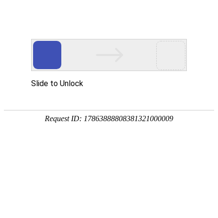
武汉华中威盛科技有限公司主营
武汉安防监控工程
、
网络维护维修
、
监控
网站首页
关于我们
产品中心
服务项
热门搜索：
武汉监控安装
锐捷网络产品系