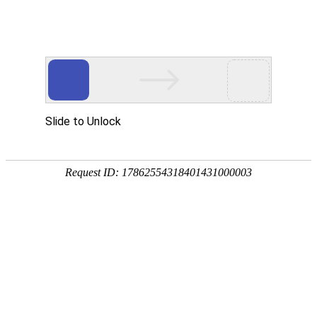
武汉华中威盛科技有限公司主营
武汉安防监控工程
、
网络维护维修
、
监控
网站首页
关于我们
产品中心
服务项
热门搜索：
武汉监控安装
华为网络产品系