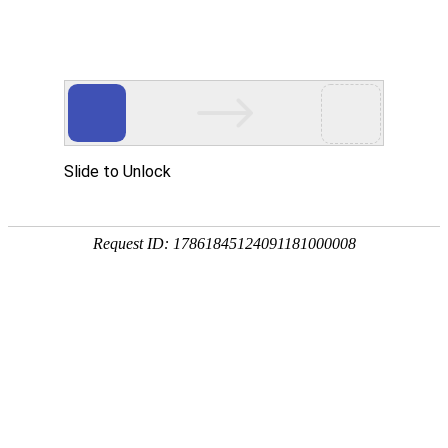
武汉华中威盛科技有限公司主营
武汉安防监控工程
、
网络维护维修
、
监控
网站首页
关于我们
产品中心
服务项
热门搜索：
武汉监控安装
防爆监控系列