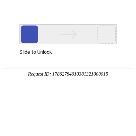
武汉华中威盛科技有限公司主营
武汉安防监控工程
、
网络维护维修
、
监控
网站首页
关于我们
产品中心
服务项
热门搜索：
武汉监控安装
后端产品系列