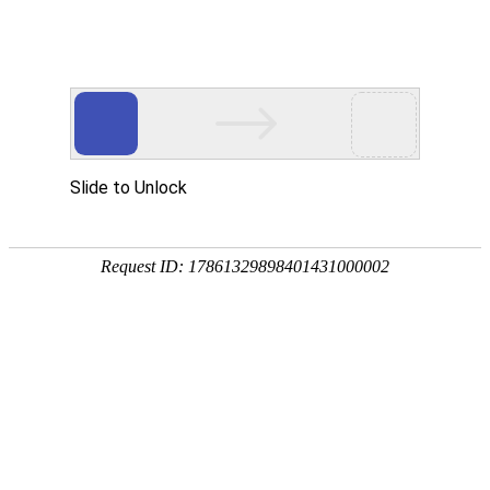
武汉华中威盛科技有限公司主营
武汉安防监控工程
、
网络维护维修
、
监控
网站首页
关于我们
产品中心
服务项
热门搜索：
武汉监控安装
产品中心