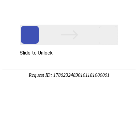
武汉华中威盛科技有限公司主营
武汉安防监控工程
、
网络维护维修
、
监控
网站首页
关于我们
产品中心
服务项
热门搜索：
武汉监控安装
产品中心