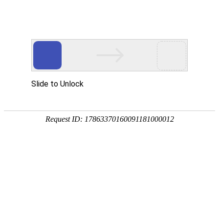
武汉华中威盛科技有限公司主营
武汉安防监控工程
、
网络维护维修
、
监控
网站首页
关于我们
产品中心
服务项
热门搜索：
武汉监控安装
新闻资讯