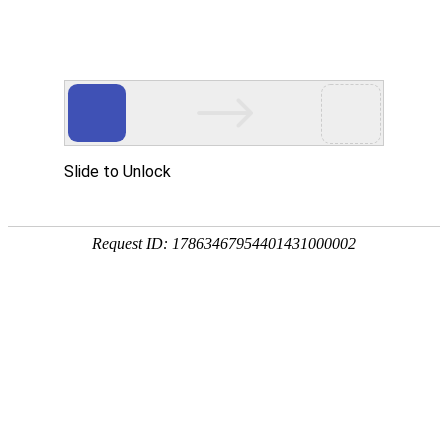
武汉华中威盛科技有限公司主营
武汉安防监控工程
、
网络维护维修
、
监控
网站首页
关于我们
产品中心
服务项
热门搜索：
武汉监控安装
控制产品系列