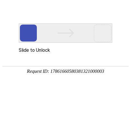
武汉华中威盛科技有限公司主营
武汉安防监控工程
、
网络维护维修
、
监控
网站首页
关于我们
产品中心
服务项
热门搜索：
武汉监控安装
华三网络产品系