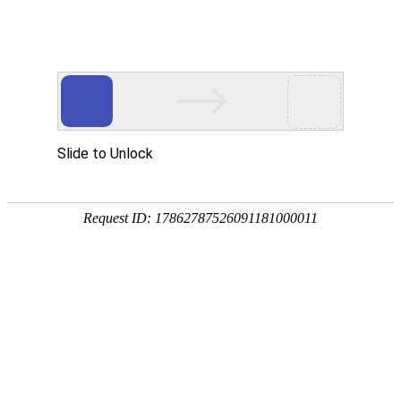
武汉华中威盛科技有限公司主营
武汉安防监控工程
、
网络维护维修
、
监控
网站首页
关于我们
产品中心
服务项
热门搜索：
武汉监控安装
华三网络产品系