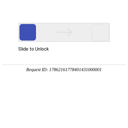
武汉华中威盛科技有限公司主营
武汉安防监控工程
、
网络维护维修
、
监控
网站首页
关于我们
产品中心
服务项
热门搜索：
武汉监控安装
天地伟业监控摄