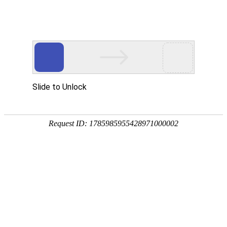
武汉华中威盛科技有限公司主营
武汉安防监控工程
、
网络维护维修
、
监控
网站首页
关于我们
产品中心
服务项
热门搜索：
武汉监控安装
天地伟业监控摄